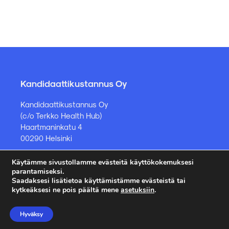
Kandidaattikustannus Oy
Kandidaattikustannus Oy
(c/o Terkko Health Hub)
Haartmaninkatu 4
00290 Helsinki
Käytämme sivustollamme evästeitä käyttökokemuksesi
Kirjakauppa ja muut asiat
parantamiseksi.
Saadaksesi lisätietoa käyttämistämme evästeistä tai
kauppa@kandidaattikustannus.fi
kytkeäksesi ne pois päältä mene
asetuksiin
.
puh. +358 45 885 8958
Hyväksy