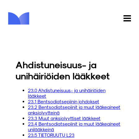
ETUSIVU
KAUPPA
Ahdistuneisuus- ja
KIRJASTO
unihäiriöiden lääkkeet
INFO
23.0 Ahdistuneisuus- ja unihäiriöiden
lääkkeet
PALAUTE
23.1 Bentsodiatsepiinin johdokset
23.2 Bentsodiatsepiinit ja muut lääkeaineet
anksiolyytteinä
KIRJAUDU
23.3 Muut anksiolyyttiset lääkkeet
23.4 Bentsodiatsepiinit ja muut lääkeaineet
unilääkkeinä
23.5 TIETORUUTU L23