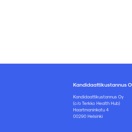
Kandidaattikustannus O
Kandidaattikustannus Oy
(c/o Terkko Health Hub)
Haartmaninkatu 4
00290 Helsinki