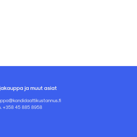
rjakauppa ja muut asiat
ppa@kandidaattikustannus.fi
. +358 45 885 8958