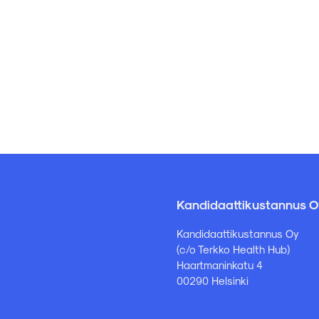
Kandidaattikustannus O
Kandidaattikustannus Oy
(c/o Terkko Health Hub)
Haartmaninkatu 4
00290 Helsinki