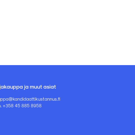
rjakauppa ja muut asiat
ppa@kandidaattikustannus.fi
. +358 45 885 8958