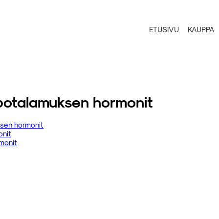
ETUSIVU
KAUPPA
ypotalamuksen hormonit
ksen hormonit
onit
monit