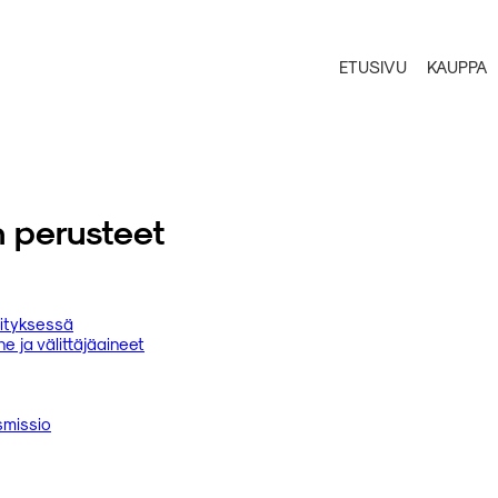
ETUSIVU
KAUPPA
 perusteet
lityksessä
 ja välittäjäaineet
smissio