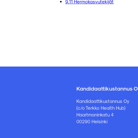
9.11 Hermokasvutekijät
Kandidaattikustannus O
Kandidaattikustannus Oy
(c/o Terkko Health Hub)
Haartmaninkatu 4
00290 Helsinki