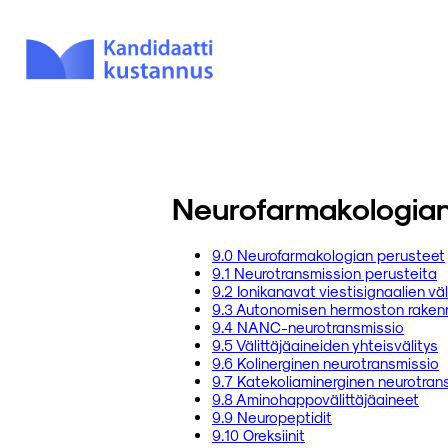
Neurofarmakologian
9.0 Neurofarmakologian perusteet
9.1 Neurotransmission perusteita
9.2 Ionikanavat viestisignaalien vä
9.3 Autonomisen hermoston rakenne
9.4 NANC-neurotransmissio
9.5 Välittäjäaineiden yhteisvälitys
9.6 Kolinerginen neurotransmissio
9.7 Katekoliaminerginen neurotran
9.8 Aminohappovälittäjäaineet
9.9 Neuropeptidit
9.10 Oreksiinit