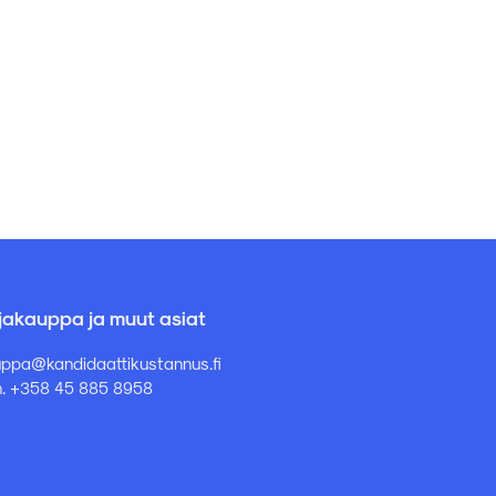
rjakauppa ja muut asiat
ppa@kandidaattikustannus.fi
. +358 45 885 8958