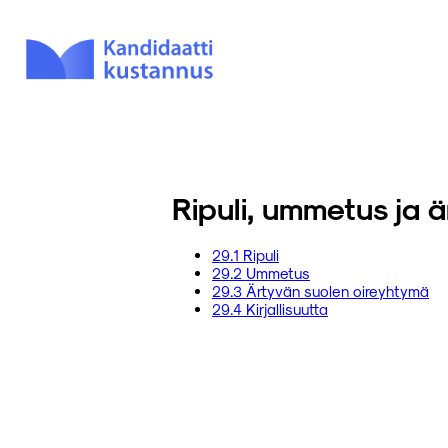
Ripuli, ummetus ja 
29.1 Ripuli
29.2 Ummetus
29.3 Ärtyvän suolen oireyhtymä
29.4 Kirjallisuutta