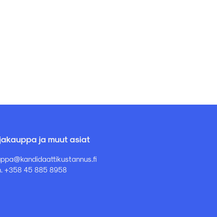
rjakauppa ja muut asiat
ppa@kandidaattikustannus.fi
. +358 45 885 8958