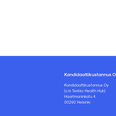
Kandidaattikustannus O
Kandidaattikustannus Oy
(c/o Terkko Health Hub)
Haartmaninkatu 4
00290 Helsinki