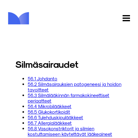
ETUSIVU
KAUPPA
Silmäsairaudet
KIRJASTO
56.1 Johdanto
56.2 Silmäsairauksien patogeneesi ja hoidon
INFO
tavoitteet
56.3 Silmälääkinnän farmakokineettiset
PALAUTE
periaatteet
56.4 Mikrobilääkkeet
56.5 Glukokortikoidit
KIRJAUDU
56.6 Tulehduskipulääkkeet
56.7 Allergialääkkeet
56.8 Vasokonstriktorit ja silmien
kostuttamiseen käytettävät lääkeaineet