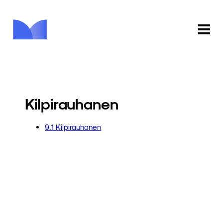
ETUSIVU
KAUPPA
Kilpirauhanen
KIRJASTO
9.1 Kilpirauhanen
INFO
PALAUTE
KIRJAUDU