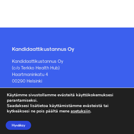
Kandidaattikustannus Oy
Kandidaattikustannus Oy
(c/o Terkko Health Hub)
Haartmaninkatu 4
00290 Helsinki
Käytämme sivustollamme evästeitä käyttökokemuksesi
Kirjakauppa ja muut asiat
parantamiseksi.
Saadaksesi lisätietoa käyttämistämme evästeistä tai
kauppa@kandidaattikustannus.fi
kytkeäksesi ne pois päältä mene
asetuksiin
.
puh. +358 45 885 8958
Hyväksy