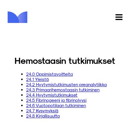
ETUSIVU
KAUPPA
Hemostaasin tutkimukset
KIRJASTO
24.0 Oppimistavoitteita
24.1 Yleistä
INFO
24.2 Hyytymistutkimusten preanalytiikka
24.3 Primaarihemostaasin tutkiminen
PALAUTE
24.4 Hyytymistutkimukset
24.5 Fibrinogeeni ja fibrinolyysi
24.6 Vuotopotilaan tutkiminen
KIRJAUDU
24.7 Kysymyksiä
24.8 Kirjallisuutta