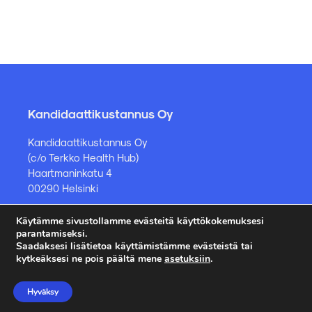
Kandidaattikustannus Oy
Kandidaattikustannus Oy
(c/o Terkko Health Hub)
Haartmaninkatu 4
00290 Helsinki
Käytämme sivustollamme evästeitä käyttökokemuksesi
Kirjakauppa ja muut asiat
parantamiseksi.
Saadaksesi lisätietoa käyttämistämme evästeistä tai
kauppa@kandidaattikustannus.fi
kytkeäksesi ne pois päältä mene
asetuksiin
.
puh. +358 45 885 8958
Hyväksy