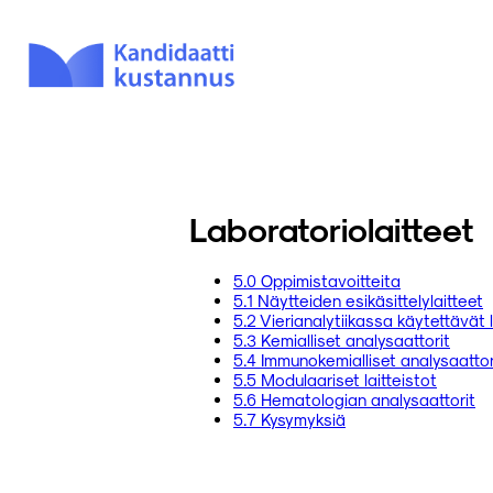
Laboratoriolaitteet
5.0 Oppimistavoitteita
5.1 Näytteiden esikäsittelylaitteet
5.2 Vierianalytiikassa käytettävät l
5.3 Kemialliset analysaattorit
5.4 Immunokemialliset analysaattor
5.5 Modulaariset laitteistot
5.6 Hematologian analysaattorit
5.7 Kysymyksiä