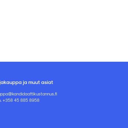
rjakauppa ja muut asiat
ppa@kandidaattikustannus.fi
. +358 45 885 8958