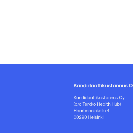
Kandidaattikustannus O
Kandidaattikustannus Oy
(c/o Terkko Health Hub)
Haartmaninkatu 4
00290 Helsinki