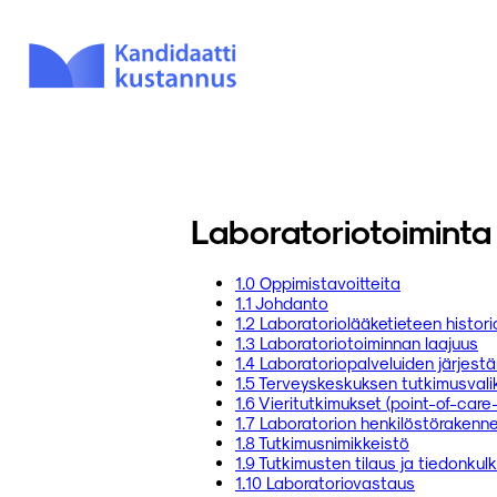
Laboratoriotoimint
1.0 Oppimistavoitteita
1.1 Johdanto
1.2 Laboratoriolääketieteen histor
1.3 Laboratoriotoiminnan laajuus
1.4 Laboratoriopalveluiden järjest
1.5 Terveyskeskuksen tutkimusval
1.6 Vieritutkimukset (point-of-care
1.7 Laboratorion henkilöstörakenne
1.8 Tutkimusnimikkeistö
1.9 Tutkimusten tilaus ja tiedonkul
1.10 Laboratoriovastaus