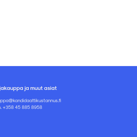
rjakauppa ja muut asiat
ppa@kandidaattikustannus.fi
. +358 45 885 8958