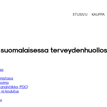
ETUSIVU
KAUPPA
a suomalaisessa terveydenhuollo
iaa
ämistapa
ikoima
-analytiikka, POC)
 ja koulutus
ku