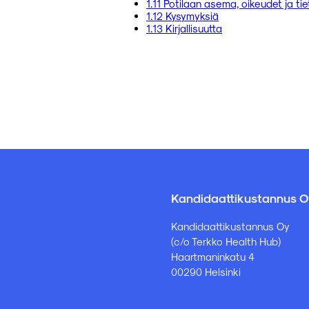
1.11 Potilaan asema, oikeudet ja t
1.12 Kysymyksiä
1.13 Kirjallisuutta
Kandidaattikustannus O
Kandidaattikustannus Oy
(c/o Terkko Health Hub)
Haartmaninkatu 4
00290 Helsinki