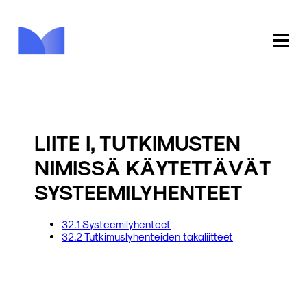
ETUSIVU
KAUPPA
LIITE I, TUTKIMUSTEN
KIRJASTO
NIMISSÄ KÄYTETTÄVÄT
SYSTEEMILYHENTEET
INFO
PALAUTE
32.1 Systeemilyhenteet
32.2 Tutkimuslyhenteiden takaliitteet
KIRJAUDU