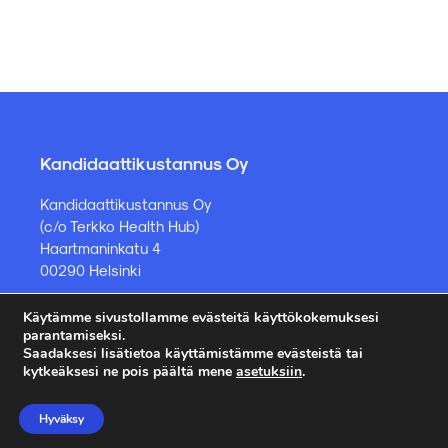
Kandidaattikustannus Oy
Kandidaattikustannus Oy
(c/o Terkko Health Hub)
Haartmaninkatu 4
00290 Helsinki
Käytämme sivustollamme evästeitä käyttökokemuksesi
Kirjakauppa ja muut asiat
parantamiseksi.
Saadaksesi lisätietoa käyttämistämme evästeistä tai
kauppa@kandidaattikustannus.fi
kytkeäksesi ne pois päältä mene
asetuksiin
.
puh. +358 45 885 8958
Hyväksy