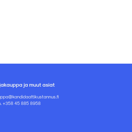
rjakauppa ja muut asiat
ppa@kandidaattikustannus.fi
. +358 45 885 8958