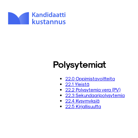
Polysytemiat
22.0 Oppimistavoitteita
22.1 Yleistä
22.2 Polysytemia vera (PV)
22.3 Sekundaaripolysytemia
22.4 Kysymyksiä
22.5 Kirjallisuutta