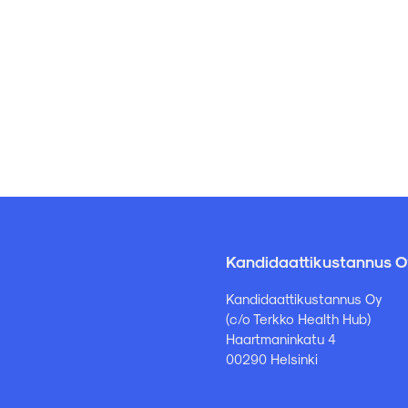
Kandidaattikustannus O
Kandidaattikustannus Oy
(c/o Terkko Health Hub)
Haartmaninkatu 4
00290 Helsinki