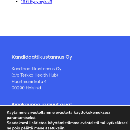
16.6 Kysymyksiä
Kandidaattikustannus Oy
Kandidaattikustannus Oy
(c/o Terkko Health Hub)
Haartmaninkatu 4
00290 Helsinki
Kirjakauppa ja muut asiat
Käytämme sivustollamme evästeitä käyttökokemuksesi
kauppa@kandidaattikustannus.fi
parantamiseksi.
puh. +358 45 885 8958
Saadaksesi lisätietoa käyttämistämme evästeistä tai kytkeäksesi
ne pois päältä mene
asetuksiin
.