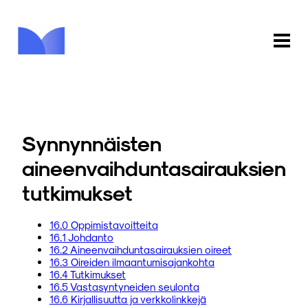
ETUSIVU
KAUPPA
Synnynnäisten
KIRJASTO
aineenvaihduntasairauksien
tutkimukset
INFO
PALAUTE
16.0 Oppimistavoitteita
16.1 Johdanto
16.2 Aineenvaihduntasairauksien oireet
KIRJAUDU
16.3 Oireiden ilmaantumisajankohta
16.4 Tutkimukset
16.5 Vastasyntyneiden seulonta
16.6 Kirjallisuutta ja verkkolinkkejä