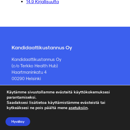
14.9 Kirjallisuutta
Kandidaattikustannus Oy
Kandidaattikustannus Oy
(c/o Terkko Health Hub)
Haartmaninkatu 4
00290 Helsinki
Käytämme sivustollamme evästeitä käyttökokemuksesi
Kirjakauppa ja muut asiat
parantamiseksi.
Saadaksesi lisätietoa käyttämistämme evästeistä tai
kauppa@kandidaattikustannus.fi
kytkeäksesi ne pois päältä mene
asetuksiin
.
puh. +358 45 885 8958
Hyväksy