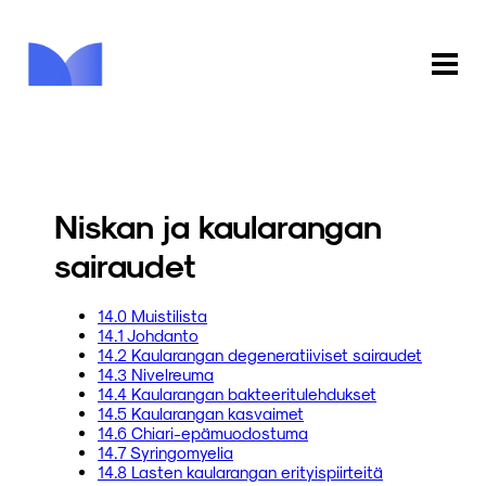
ETUSIVU
KAUPPA
Niskan ja kaularangan
KIRJASTO
sairaudet
INFO
14.0 Muistilista
14.1 Johdanto
PALAUTE
14.2 Kaularangan degeneratiiviset sairaudet
14.3 Nivelreuma
14.4 Kaularangan bakteeritulehdukset
KIRJAUDU
14.5 Kaularangan kasvaimet
14.6 Chiari-epämuodostuma
14.7 Syringomyelia
14.8 Lasten kaularangan erityispiirteitä