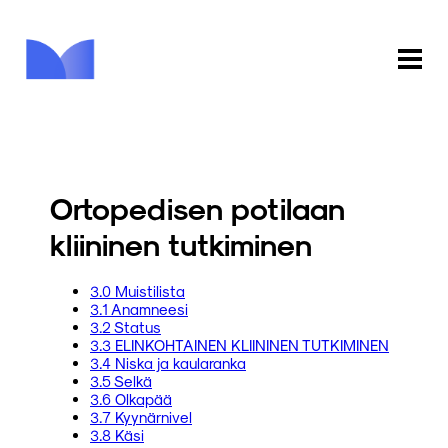
ETUSIVU
KAUPPA
Ortopedisen potilaan
KIRJASTO
kliininen tutkiminen
INFO
3.0 Muistilista
3.1 Anamneesi
PALAUTE
3.2 Status
3.3 ELINKOHTAINEN KLIININEN TUTKIMINEN
3.4 Niska ja kaularanka
KIRJAUDU
3.5 Selkä
3.6 Olkapää
3.7 Kyynärnivel
3.8 Käsi