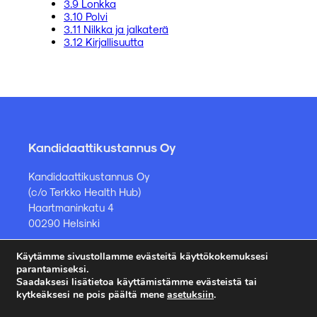
3.9 Lonkka
3.10 Polvi
3.11 Nilkka ja jalkaterä
3.12 Kirjallisuutta
Kandidaattikustannus Oy
Kandidaattikustannus Oy
(c/o Terkko Health Hub)
Haartmaninkatu 4
00290 Helsinki
Käytämme sivustollamme evästeitä käyttökokemuksesi
Kirjakauppa ja muut asiat
parantamiseksi.
Saadaksesi lisätietoa käyttämistämme evästeistä tai
kauppa@kandidaattikustannus.fi
kytkeäksesi ne pois päältä mene
asetuksiin
.
puh. +358 45 885 8958