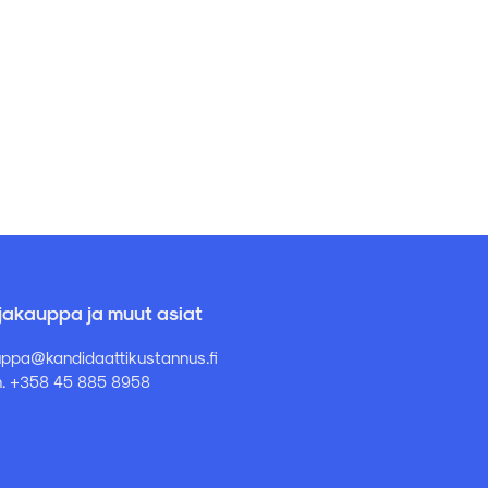
rjakauppa ja muut asiat
ppa@kandidaattikustannus.fi
. +358 45 885 8958