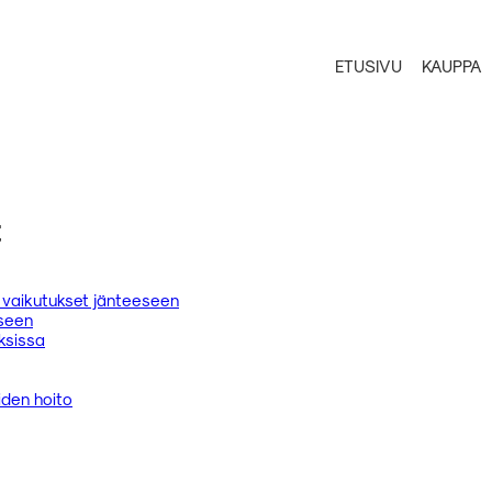
ETUSIVU
KAUPPA
t
n vaikutukset jänteeseen
eseen
uksissa
iden hoito