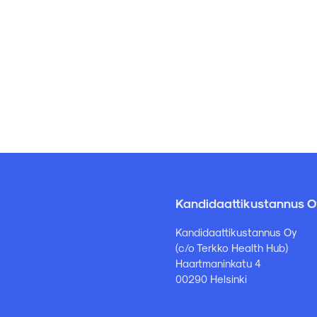
Kandidaattikustannus O
Kandidaattikustannus Oy
(c/o Terkko Health Hub)
Haartmaninkatu 4
00290 Helsinki