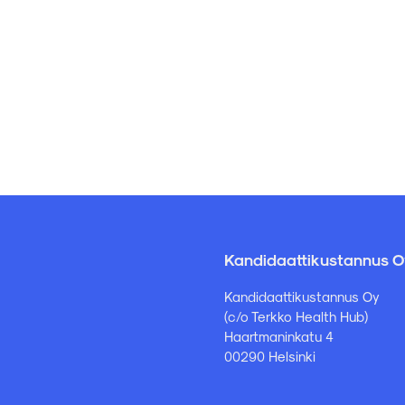
Kandidaattikustannus O
Kandidaattikustannus Oy
(c/o Terkko Health Hub)
Haartmaninkatu 4
00290 Helsinki