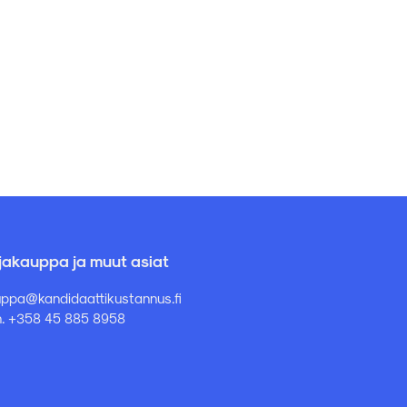
rjakauppa ja muut asiat
ppa@kandidaattikustannus.fi
. +358 45 885 8958