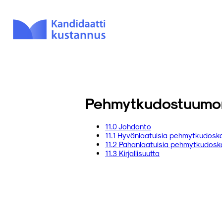
Pehmytkudostuumor
11.0 Johdanto
11.1 Hyvänlaatuisia pehmytkudosk
11.2 Pahanlaatuisia pehmytkudosk
11.3 Kirjallisuutta