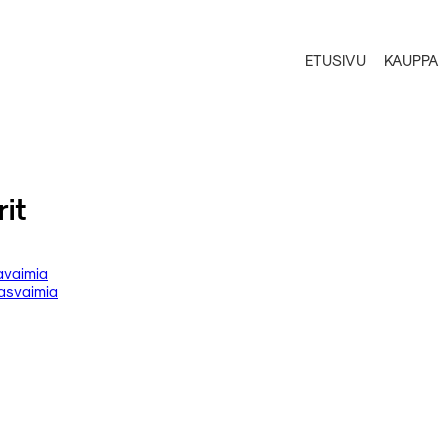
ETUSIVU
KAUPPA
it
avaimia
asvaimia