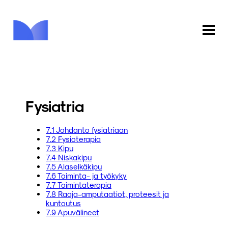
ETUSIVU
KAUPPA
Fysiatria
KIRJASTO
7.1 Johdanto fysiatriaan
7.2 Fysioterapia
INFO
7.3 Kipu
7.4 Niskakipu
PALAUTE
7.5 Alaselkäkipu
7.6 Toiminta- ja työkyky
7.7 Toimintaterapia
KIRJAUDU
7.8 Raaja-amputaatiot, proteesit ja
kuntoutus
7.9 Apuvälineet