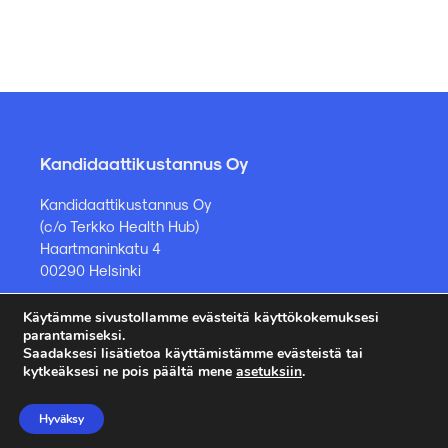
Kandidaattikustannus Oy
Kandidaattikustannus Oy
(c/o Terkko Health Hub)
Haartmaninkatu 4
00290 Helsinki
Käytämme sivustollamme evästeitä käyttökokemuksesi
Kirjakauppa ja muut asiat
parantamiseksi.
Saadaksesi lisätietoa käyttämistämme evästeistä tai
kauppa@kandidaattikustannus.fi
kytkeäksesi ne pois päältä mene
asetuksiin
.
puh. +358 45 885 8958
Hyväksy