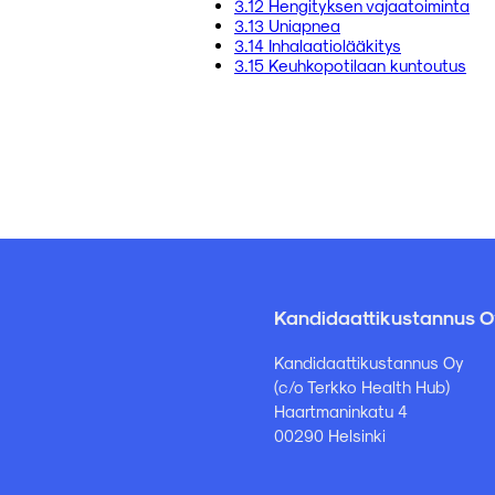
3.12 Hengityksen vajaatoiminta
3.13 Uniapnea
3.14 Inhalaatiolääkitys
3.15 Keuhkopotilaan kuntoutus
Kandidaattikustannus O
Kandidaattikustannus Oy
(c/o Terkko Health Hub)
Haartmaninkatu 4
00290 Helsinki