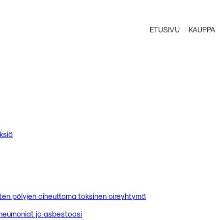
ETUSIVU
KAUPPA
ksiä
nisten pölyjen aiheuttama toksinen oireyhtymä
t pneumoniat ja asbestoosi