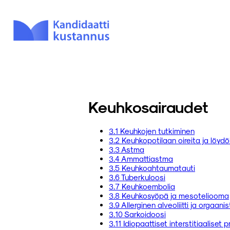
Keuhkosairaudet
3.1 Keuhkojen tutkiminen
3.2 Keuhkopotilaan oireita ja löydö
3.3 Astma
3.4 Ammattiastma
3.5 Keuhkoahtaumatauti
3.6 Tuberkuloosi
3.7 Keuhkoembolia
3.8 Keuhkosyöpä ja mesoteliooma
3.9 Allerginen alveoliitti ja orgaa
3.10 Sarkoidoosi
3.11 Idiopaattiset interstitiaalise