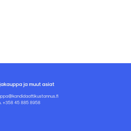
rjakauppa ja muut asiat
ppa@kandidaattikustannus.fi
. +358 45 885 8958