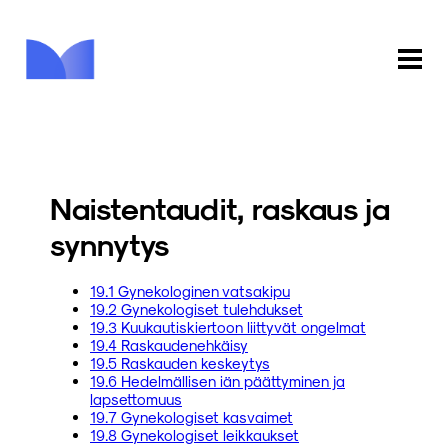
ETUSIVU
KAUPPA
Naistentaudit, raskaus ja
KIRJASTO
synnytys
INFO
19.1 Gynekologinen vatsakipu
19.2 Gynekologiset tulehdukset
PALAUTE
19.3 Kuukautiskiertoon liittyvät ongelmat
19.4 Raskaudenehkäisy
19.5 Raskauden keskeytys
KIRJAUDU
19.6 Hedelmällisen iän päättyminen ja
lapsettomuus
19.7 Gynekologiset kasvaimet
19.8 Gynekologiset leikkaukset