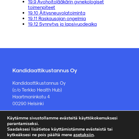
19.9 Avohoitolääkärin gynekologiset
toimenpiteet
19.10 Äitiysneuvolatoiminta
19.11 Raskausajan ongelmia
19.12 Synnytys ja lapsivuodeaika
Kandidaattikustannus Oy
Kandidaattikustannus Oy
(c/o Terkko Health Hub)
Haartmaninkatu 4
00290 Helsinki
Käytämme sivustollamme evästeitä käyttökokemuksesi
Kirjakauppa ja muut asiat
parantamiseksi.
Saadaksesi lisätietoa käyttämistämme evästeistä tai
kauppa@kandidaattikustannus.fi
kytkeäksesi ne pois päältä mene
asetuksiin
.