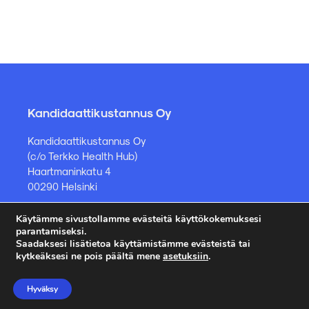
Kandidaattikustannus Oy
Kandidaattikustannus Oy
(c/o Terkko Health Hub)
Haartmaninkatu 4
00290 Helsinki
Käytämme sivustollamme evästeitä käyttökokemuksesi
Kirjakauppa ja muut asiat
parantamiseksi.
Saadaksesi lisätietoa käyttämistämme evästeistä tai
kauppa@kandidaattikustannus.fi
kytkeäksesi ne pois päältä mene
asetuksiin
.
puh. +358 45 885 8958
Hyväksy