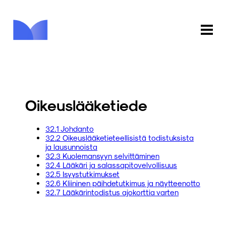
ETUSIVU
KAUPPA
Oikeuslääketiede
KIRJASTO
32.1 Johdanto
32.2 Oikeuslääketieteellisistä todistuksista
INFO
ja lausunnoista
32.3 Kuolemansyyn selvittäminen
PALAUTE
32.4 Lääkäri ja salassapitovelvollisuus
32.5 Isyystutkimukset
32.6 Kliininen päihdetutkimus ja näytteenotto
KIRJAUDU
32.7 Lääkärintodistus ajokorttia varten