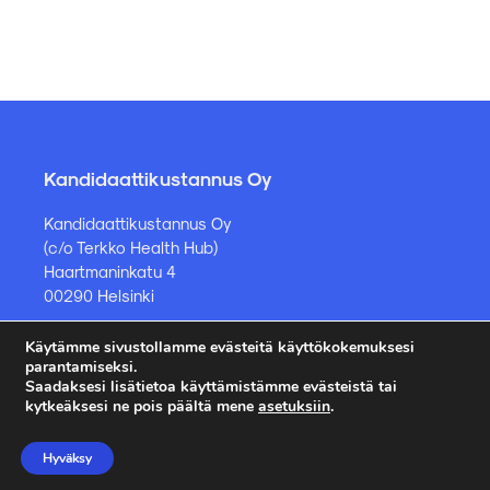
Kandidaattikustannus Oy
Kandidaattikustannus Oy
(c/o Terkko Health Hub)
Haartmaninkatu 4
00290 Helsinki
Käytämme sivustollamme evästeitä käyttökokemuksesi
Kirjakauppa ja muut asiat
parantamiseksi.
Saadaksesi lisätietoa käyttämistämme evästeistä tai
kauppa@kandidaattikustannus.fi
kytkeäksesi ne pois päältä mene
asetuksiin
.
puh. +358 45 885 8958
Hyväksy