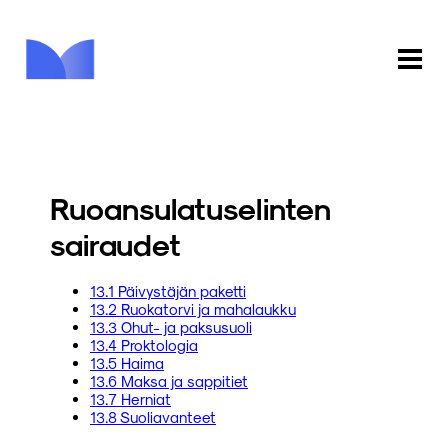
ETUSIVU
KAUPPA
Ruoansulatuselinten
KIRJASTO
sairaudet
INFO
13.1 Päivystäjän paketti
13.2 Ruokatorvi ja mahalaukku
PALAUTE
13.3 Ohut- ja paksusuoli
13.4 Proktologia
13.5 Haima
KIRJAUDU
13.6 Maksa ja sappitiet
13.7 Herniat
13.8 Suoliavanteet