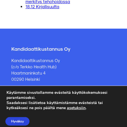
merkitys tehohoidossa
18.12 Kirjallisuutta
Kandidaattikustannus Oy
Kandidaattikustannus Oy
(c/o Terkko Health Hub)
Haartmaninkatu 4
00290 Helsinki
Käytämme sivustollamme evästeitä käyttökokemuksesi
Kirjakauppa ja muut asiat
parantamiseksi.
Saadaksesi lisätietoa käyttämistämme evästeistä tai
kauppa@kandidaattikustannus.fi
kytkeäksesi ne pois päältä mene
asetuksiin
.
puh. +358 45 885 8958
Hyväksy