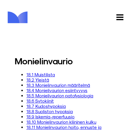
ETUSIVU
KAUPPA
Monielinvaurio
KIRJASTO
18.1 Muistilista
18.2 Yleistä
INFO
18.3 Monielinvaurion määritelmä
18.4 Monielivaurion esiintyvyys
PALAUTE
18.5 Monielivaurion patofysiologia
18.6 Sytokiinit
18.7 Kudoshypoksia
KIRJAUDU
18.8 Suoliston hypoksia
18.9 Iskemia-reperfuusio
18.10 Monielinvaurion kliininen kulku
18.11 Monielinvaurion hoito, ennuste ja