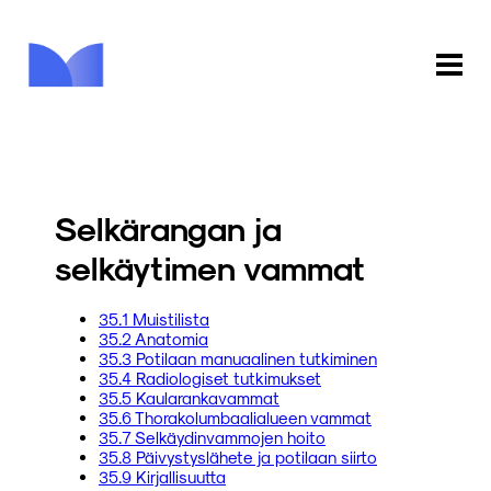
ETUSIVU
KAUPPA
Selkärangan ja
KIRJASTO
selkäytimen vammat
INFO
35.1 Muistilista
35.2 Anatomia
PALAUTE
35.3 Potilaan manuaalinen tutkiminen
35.4 Radiologiset tutkimukset
35.5 Kaularankavammat
KIRJAUDU
35.6 Thorakolumbaalialueen vammat
35.7 Selkäydinvammojen hoito
35.8 Päivystyslähete ja potilaan siirto
35.9 Kirjallisuutta