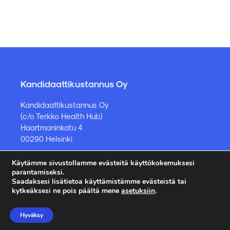
Kandidaattikustannus Oy
Kandidaattikustannus Oy
(c/o Terkko Health Hub)
Haartmaninkatu 4
00290 Helsinki
Käytämme sivustollamme evästeitä käyttökokemuksesi
Kirjakauppa ja muut asiat
parantamiseksi.
Saadaksesi lisätietoa käyttämistämme evästeistä tai
kauppa@kandidaattikustannus.fi
kytkeäksesi ne pois päältä mene
asetuksiin
.
puh. +358 45 885 8958
Hyväksy