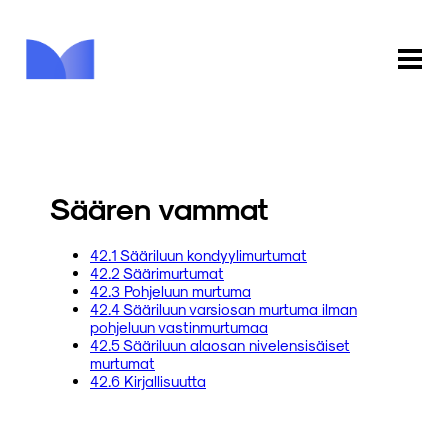
ETUSIVU
KAUPPA
Säären vammat
KIRJASTO
42.1 Sääriluun kondyylimurtumat
42.2 Säärimurtumat
INFO
42.3 Pohjeluun murtuma
42.4 Sääriluun varsiosan murtuma ilman
PALAUTE
pohjeluun vastinmurtumaa
42.5 Sääriluun alaosan nivelensisäiset
murtumat
KIRJAUDU
42.6 Kirjallisuutta