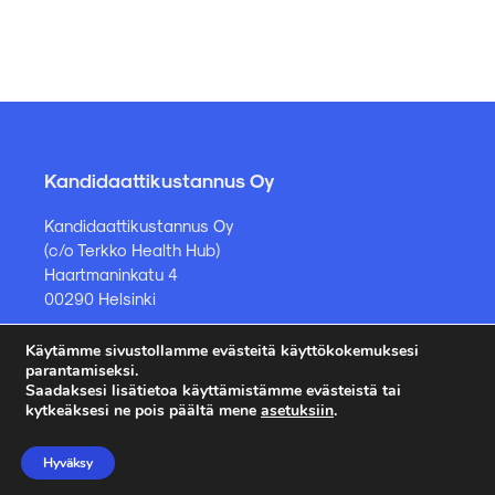
Kandidaattikustannus Oy
Kandidaattikustannus Oy
(c/o Terkko Health Hub)
Haartmaninkatu 4
00290 Helsinki
Käytämme sivustollamme evästeitä käyttökokemuksesi
Kirjakauppa ja muut asiat
parantamiseksi.
Saadaksesi lisätietoa käyttämistämme evästeistä tai
kauppa@kandidaattikustannus.fi
kytkeäksesi ne pois päältä mene
asetuksiin
.
puh. +358 45 885 8958
Hyväksy