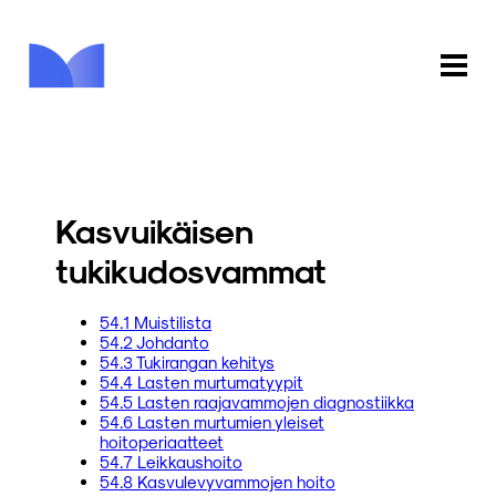
ETUSIVU
KAUPPA
Kasvuikäisen
KIRJASTO
tukikudosvammat
INFO
54.1 Muistilista
54.2 Johdanto
PALAUTE
54.3 Tukirangan kehitys
54.4 Lasten murtumatyypit
54.5 Lasten raajavammojen diagnostiikka
KIRJAUDU
54.6 Lasten murtumien yleiset
hoitoperiaatteet
54.7 Leikkaushoito
54.8 Kasvulevyvammojen hoito