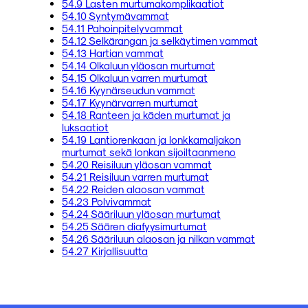
54.9 Lasten murtumakomplikaatiot
54.10 Syntymävammat
54.11 Pahoinpitelyvammat
54.12 Selkärangan ja selkäytimen vammat
54.13 Hartian vammat
54.14 Olkaluun yläosan murtumat
54.15 Olkaluun varren murtumat
54.16 Kyynärseudun vammat
54.17 Kyynärvarren murtumat
54.18 Ranteen ja käden murtumat ja
luksaatiot
54.19 Lantiorenkaan ja lonkkamaljakon
murtumat sekä lonkan sijoiltaanmeno
54.20 Reisiluun yläosan vammat
54.21 Reisiluun varren murtumat
54.22 Reiden alaosan vammat
54.23 Polvivammat
54.24 Sääriluun yläosan murtumat
54.25 Säären diafyysimurtumat
54.26 Sääriluun alaosan ja nilkan vammat
54.27 Kirjallisuutta