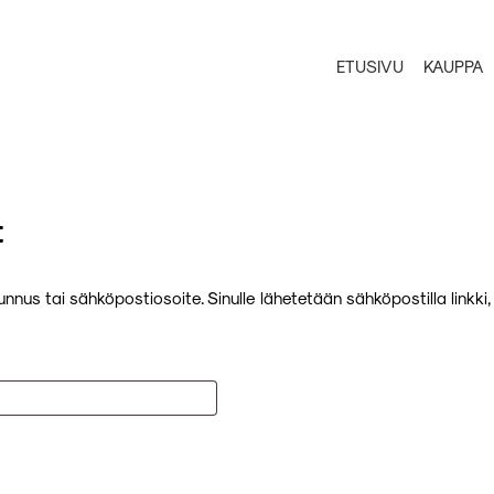
ETUSIVU
KAUPPA
t
jätunnus tai sähköpostiosoite. Sinulle lähetetään sähköpostilla link
aaditaan