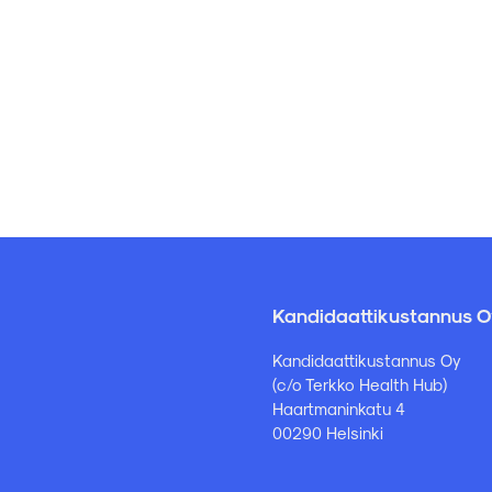
Kandidaattikustannus O
Kandidaattikustannus Oy
(c/o Terkko Health Hub)
Haartmaninkatu 4
00290 Helsinki