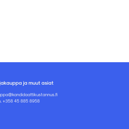
rjakauppa ja muut asiat
ppa@kandidaattikustannus.fi
. +358 45 885 8958