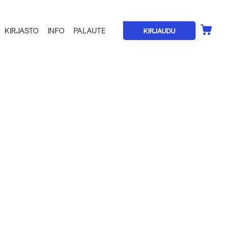
KIRJASTO
INFO
PALAUTE
KIRJAUDU