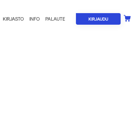
KIRJASTO
INFO
PALAUTE
KIRJAUDU