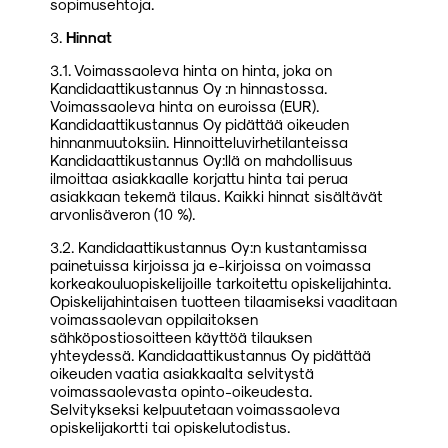
sopimusehtoja.
3.
Hinnat
3.1. Voimassaoleva hinta on hinta, joka on
Kandidaattikustannus Oy :n hinnastossa.
Voimassaoleva hinta on euroissa (EUR).
Kandidaattikustannus Oy pidättää oikeuden
hinnanmuutoksiin. Hinnoitteluvirhetilanteissa
Kandidaattikustannus Oy:llä on mahdollisuus
ilmoittaa asiakkaalle korjattu hinta tai perua
asiakkaan tekemä tilaus. Kaikki hinnat sisältävät
arvonlisäveron (10 %).
3.2. Kandidaattikustannus Oy:n kustantamissa
painetuissa kirjoissa ja e-kirjoissa on voimassa
korkeakouluopiskelijoille tarkoitettu opiskelijahinta.
Opiskelijahintaisen tuotteen tilaamiseksi vaaditaan
voimassaolevan oppilaitoksen
sähköpostiosoitteen käyttöä tilauksen
yhteydessä. Kandidaattikustannus Oy pidättää
oikeuden vaatia asiakkaalta selvitystä
voimassaolevasta opinto-oikeudesta.
Selvitykseksi kelpuutetaan voimassaoleva
opiskelijakortti tai opiskelutodistus.