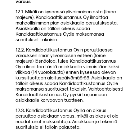
varaus
12.1. Mikäli on kyseessä ylivoimainen este (force
majeure), Kandidaattikustannus Oy ilmoittaa
mahdollisimman pian asiakkaalle peruutuksesta.
Asiakkaalla on tällöin oikeus saada
Kandidaattikustannus Oy:lle maksamansa
suoritukset takaisin.
12.2. Kandidaattikustannus Oy:n peruuttaessa
varauksen ilman ylivoimaisen esteen (force
majeure) läsnäoloa, tulee Kandidaattikustannus
Oy:n ilmoittaa tästä asiakkaalle viimeistään kaksi
viikkoa (14 vuorokautta) ennen kyseessä olevan
kurssituotteen aloituspäivämäärää. Asiakkaalla on
tällöin oikeus saada Kandidaattikustannus Oy:lle
maksamansa suoritukset takaisin. Vaihtoehtoisesti
Kandidaattikustannus Oy pyrkii tarjoamaan
asiakkaalle korvaavan tuotteen.
12.3. Kandidaattikustannus Oy:llä on oikeus
peruuttaa asiakkaan varaus, mikäli asiakas ei ole
noudattanut maksuehtoja. Asiakkaan jo tekemiä
suorituksia ei tällöin palauteta.