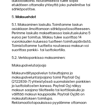
aukioloaikoina. Noutamisesta tulee sopia
etukäteen ottamalla yhteyttä joko puhelimitse tai
sähköpostitse.
5.
Maksuehdot
5.1. Maksaminen laskulla. Toimitamme laskun
asiakkaan ilmoittamaan sähköpostiosoitteeseen.
Perimme laskulla maksettaessa laskutuskuluina 5
euroa per toimitus. Maksu tulee suorittaa 14
vuorokauden kuluessa tuotteen toimituspäivästä.
Toimistoltamme tuotteita noutaessa maksun voi
suorittaa pankki- tai luottokortilla.
5.2. Verkkopankissa maksaminen:
Maksupalvelutarjoaja
Maksunvälityspalvelun toteuttajana ja
maksupalveluntarjoajana toimii Paytrail Oyj
(2122839-7) yhteistyössä suomalaisten pankkien
ja luottolaitosten kanssa. Paytrail Oyj näkyy
maksun saajana tiliotteella tai korttilaskulla ja
välittää maksun kauppiaalle. Paytrail Oyj:llä on
maksulaitoksen toimilupa.
Reklamaatiotapauksissa pyydämme ottamaan