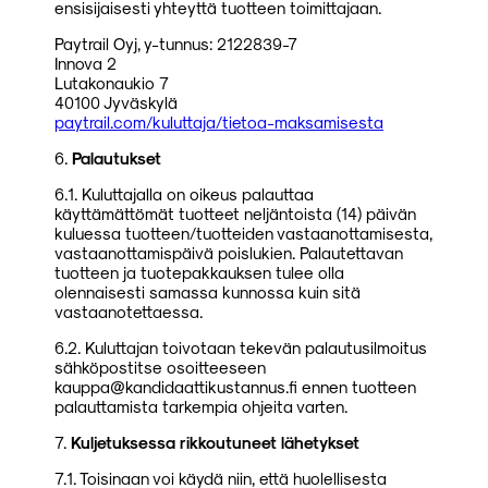
ensisijaisesti yhteyttä tuotteen toimittajaan.
Paytrail Oyj, y-tunnus: 2122839-7
Innova 2
Lutakonaukio 7
40100 Jyväskylä
paytrail.com/kuluttaja/tietoa-maksamisesta
6.
Palautukset
6.1. Kuluttajalla on oikeus palauttaa
käyttämättömät tuotteet neljäntoista (14) päivän
kuluessa tuotteen/tuotteiden vastaanottamisesta,
vastaanottamispäivä poislukien. Palautettavan
tuotteen ja tuotepakkauksen tulee olla
olennaisesti samassa kunnossa kuin sitä
vastaanotettaessa.
6.2. Kuluttajan toivotaan tekevän palautusilmoitus
sähköpostitse osoitteeseen
kauppa@kandidaattikustannus.fi ennen tuotteen
palauttamista tarkempia ohjeita varten.
7.
Kuljetuksessa rikkoutuneet lähetykset
7.1. Toisinaan voi käydä niin, että huolellisesta