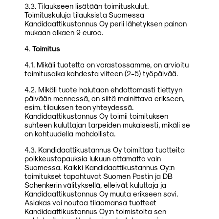
3.3. Tilaukseen lisätään toimituskulut.
Toimituskuluja tilauksista Suomessa
Kandidaattikustannus Oy perii lähetyksen painon
mukaan alkaen 9 euroa.
4.
Toimitus
4.1. Mikäli tuotetta on varastossamme, on arvioitu
toimitusaika kahdesta viiteen (2-5) työpäivää.
4.2. Mikäli tuote halutaan ehdottomasti tiettyyn
päivään mennessä, on siitä mainittava erikseen,
esim. tilauksen teon yhteydessä.
Kandidaattikustannus Oy toimii toimituksen
suhteen kuluttajan tarpeiden mukaisesti, mikäli se
on kohtuudella mahdollista.
4.3. Kandidaattikustannus Oy toimittaa tuotteita
poikkeustapauksia lukuun ottamatta vain
Suomessa. Kaikki Kandidaattikustannus Oy:n
toimitukset tapahtuvat Suomen Postin ja DB
Schenkerin välityksellä, elleivät kuluttaja ja
Kandidaattikustannus Oy muuta erikseen sovi.
Asiakas voi noutaa tilaamansa tuotteet
Kandidaattikustannus Oy:n toimistolta sen