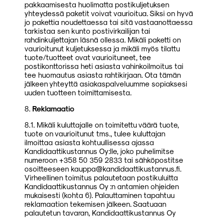
pakkaamisesta huolimatta postikuljetuksen
yhteydessä paketit voivat vaurioitua. Siksi on hyvä
jo pakettia noudettaessa tai sitä vastaanottaessa
tarkistaa sen kunto postivirkailijan tai
rahdinkuljettajan läsnä ollessa. Mikäli paketti on
vaurioitunut kuljetuksessa ja mikäli myös tilattu
tuote/tuotteet ovat vaurioituneet, tee
postikonttorissa heti asiasta vahinkoilmoitus tai
tee huomautus asiasta rahtikirjaan. Ota tämän
jälkeen yhteyttä asiakaspalveluumme sopiaksesi
uuden tuotteen toimittamisesta.
8.
Reklamaatio
8.1. Mikäli kuluttajalle on toimitettu väärä tuote,
tuote on vaurioitunut tms., tulee kuluttajan
ilmoittaa asiasta kohtuullisessa ajassa
Kandidaattikustannus Oy:lle, joko puhelimitse
numeroon +358 50 359 2833 tai sähköpostitse
osoitteeseen kauppa@kandidaattikustannus.fi.
Virheellinen toimitus palautetaan postikuluitta
Kandidaattikustannus Oy :n antamien ohjeiden
mukaisesti (kohta 6). Palauttaminen tapahtuu
reklamaation tekemisen jälkeen. Saatuaan
palautetun tavaran, Kandidaattikustannus Oy