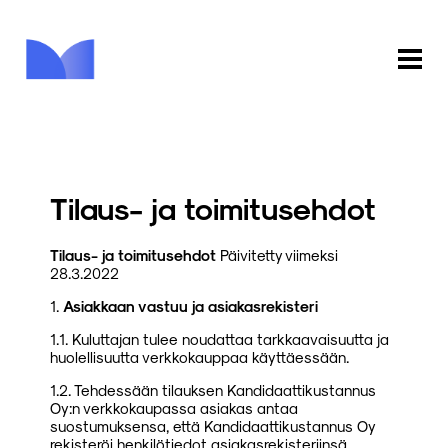
ETUSIVU
KAUPPA
Tilaus- ja toimitusehdot
KIRJASTO
Tilaus- ja toimitusehdot
Päivitetty viimeksi
28.3.2022
INFO
1.
Asiakkaan vastuu ja asiakasrekisteri
PALAUTE
1.1. Kuluttajan tulee noudattaa tarkkaavaisuutta ja
huolellisuutta verkkokauppaa käyttäessään.
KIRJAUDU
1.2. Tehdessään tilauksen Kandidaattikustannus
Oy:n verkkokaupassa asiakas antaa
suostumuksensa, että Kandidaattikustannus Oy
rekisteröi henkilötiedot asiakasrekisteriinsä.