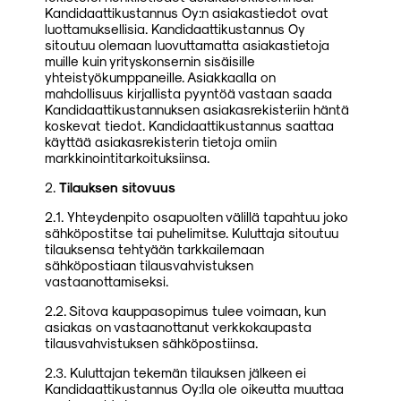
Kandidaattikustannus Oy:n asiakastiedot ovat
luottamuksellisia. Kandidaattikustannus Oy
sitoutuu olemaan luovuttamatta asiakastietoja
muille kuin yrityskonsernin sisäisille
yhteistyökumppaneille. Asiakkaalla on
mahdollisuus kirjallista pyyntöä vastaan saada
Kandidaattikustannuksen asiakasrekisteriin häntä
koskevat tiedot. Kandidaattikustannus saattaa
käyttää asiakasrekisterin tietoja omiin
markkinointitarkoituksiinsa.
2.
Tilauksen sitovuus
2.1. Yhteydenpito osapuolten välillä tapahtuu joko
sähköpostitse tai puhelimitse. Kuluttaja sitoutuu
tilauksensa tehtyään tarkkailemaan
sähköpostiaan tilausvahvistuksen
vastaanottamiseksi.
2.2. Sitova kauppasopimus tulee voimaan, kun
asiakas on vastaanottanut verkkokaupasta
tilausvahvistuksen sähköpostiinsa.
2.3. Kuluttajan tekemän tilauksen jälkeen ei
Kandidaattikustannus Oy:lla ole oikeutta muuttaa