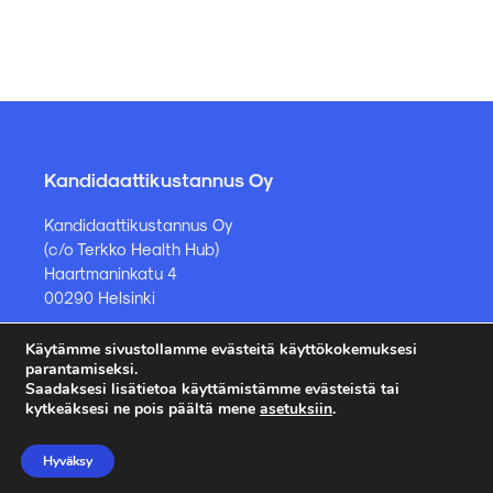
Kandidaattikustannus Oy
Kandidaattikustannus Oy
(c/o Terkko Health Hub)
Haartmaninkatu 4
00290 Helsinki
Käytämme sivustollamme evästeitä käyttökokemuksesi
Kirjakauppa ja muut asiat
parantamiseksi.
Saadaksesi lisätietoa käyttämistämme evästeistä tai
kauppa@kandidaattikustannus.fi
kytkeäksesi ne pois päältä mene
asetuksiin
.
puh. +358 45 885 8958
Hyväksy