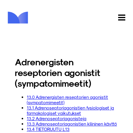
ETUSIVU
KAUPPA
Adrenergisten
KIRJASTO
reseptorien agonistit
(sympatomimeetit)
INFO
PALAUTE
13.0 Adrenergisten reseptorien agonistit
(sympatomimeetit)
13.1 Adrenoseptoriagonistien fysiologiset ja
KIRJAUDU
farmakologiset vaikutukset
13.2 Adrenoseptoriagonisteja
13.3 Adrenoseptoriagonistien kliininen käyttö
13.4 TIETORUUTU L13