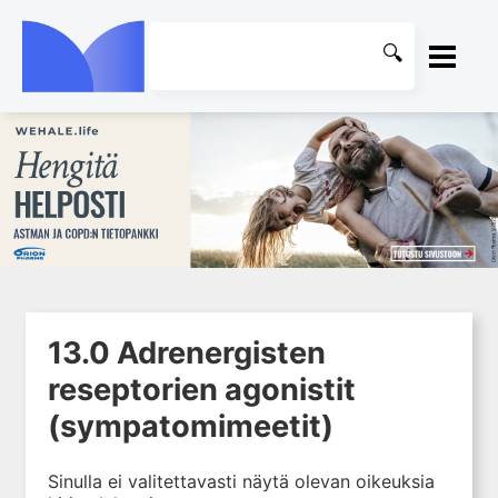
ETUSIVU
1. Johdanto farmakologiaan
KIRJASTO
2. Lääkkeiden kemia
OHJEET
3. Lääkekehitys
4. Lääkeaineiden
KIRJAUDU SISÄÄN
vaikutusmekanismit: reseptorit*
13.0 Adrenergisten
5. Farmakokinetiikka
reseptorien agonistit
6. Vierasainemetabolia
(sympatomimeetit)
7. Lääkkeen annos, pitoisuus ja
vaste
8. Lääkemuodot ja antoreitit
Sinulla ei valitettavasti näytä olevan oikeuksia