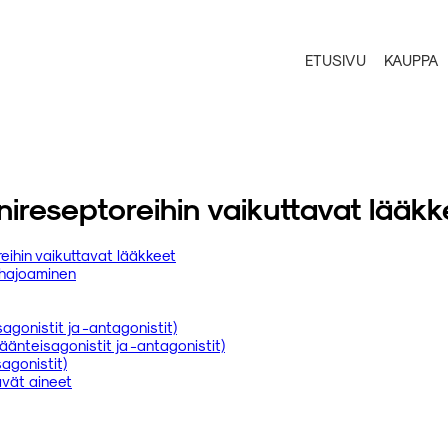
ETUSIVU
KAUPPA
iinireseptoreihin vaikuttavat lääk
reihin vaikuttavat lääkkeet
 hajoaminen
agonistit ja -antagonistit)
äänteisagonistit ja -antagonistit)
agonistit)
ävät aineet