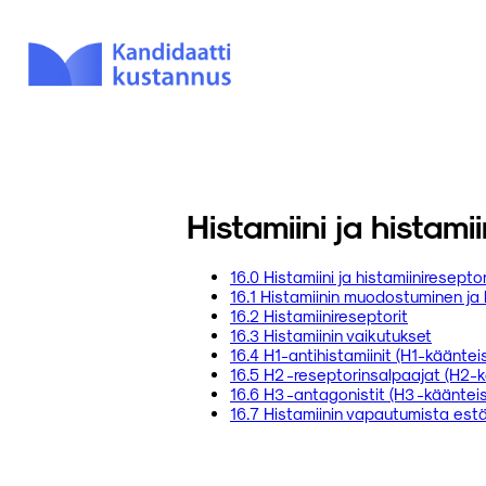
Histamiini ja histam
16.0 Histamiini ja histamiiniresepto
16.1 Histamiinin muodostuminen ja
16.2 Histamiinireseptorit
16.3 Histamiinin vaikutukset
16.4 H1-antihistamiinit (H1-käänteis
16.5 H2 -reseptorinsalpaajat (H2-k
16.6 H3 -antagonistit (H3 -käänteis
16.7 Histamiinin vapautumista est