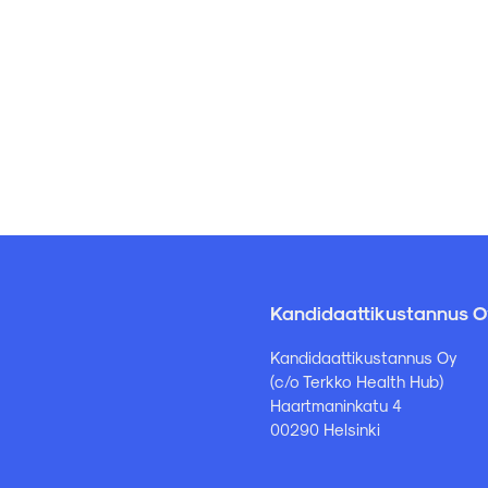
Kandidaattikustannus O
Kandidaattikustannus Oy
(c/o Terkko Health Hub)
Haartmaninkatu 4
00290 Helsinki