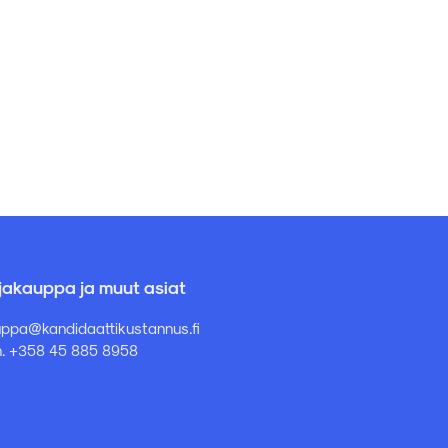
rjakauppa ja muut asiat
ppa@kandidaattikustannus.fi
. +358 45 885 8958