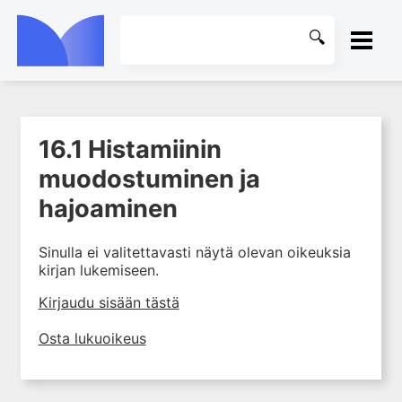
ETUSIVU
16.1 Histamiinin
1. Johdanto farmakologiaan
KIRJASTO
muodostuminen ja
2. Lääkkeiden kemia
OHJEET
hajoaminen
3. Lääkekehitys
4. Lääkeaineiden
KIRJAUDU SISÄÄN
vaikutusmekanismit: reseptorit*
Sinulla ei valitettavasti näytä olevan oikeuksia
kirjan lukemiseen.
5. Farmakokinetiikka
Kirjaudu sisään tästä
6. Vierasainemetabolia
7. Lääkkeen annos, pitoisuus ja
Osta lukuoikeus
vaste
8. Lääkemuodot ja antoreitit