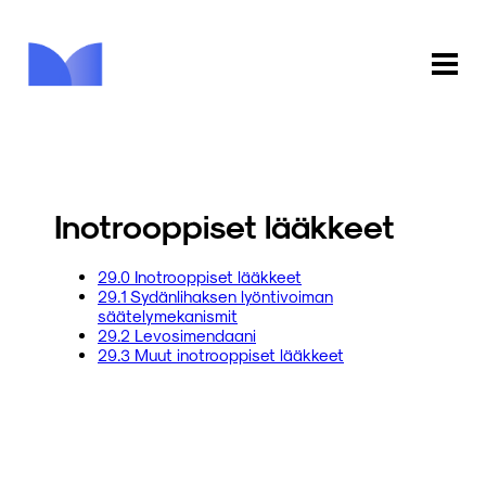
ETUSIVU
KAUPPA
Inotrooppiset lääkkeet
KIRJASTO
29.0 Inotrooppiset lääkkeet
29.1 Sydänlihaksen lyöntivoiman
INFO
säätelymekanismit
29.2 Levosimendaani
PALAUTE
29.3 Muut inotrooppiset lääkkeet
KIRJAUDU