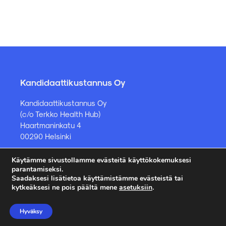
Kandidaattikustannus Oy
Kandidaattikustannus Oy
(c/o Terkko Health Hub)
Haartmaninkatu 4
00290 Helsinki
Käytämme sivustollamme evästeitä käyttökokemuksesi
Kirjakauppa ja muut asiat
parantamiseksi.
Saadaksesi lisätietoa käyttämistämme evästeistä tai
kauppa@kandidaattikustannus.fi
kytkeäksesi ne pois päältä mene
asetuksiin
.
puh. +358 45 885 8958
Hyväksy