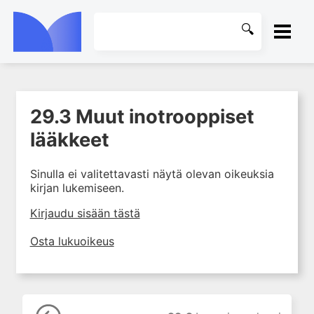
ETUSIVU
29.3 Muut inotrooppiset
1. Johdanto farmakologiaan
KIRJASTO
lääkkeet
2. Lääkkeiden kemia
OHJEET
3. Lääkekehitys
Sinulla ei valitettavasti näytä olevan oikeuksia
4. Lääkeaineiden
kirjan lukemiseen.
KIRJAUDU SISÄÄN
vaikutusmekanismit: reseptorit*
Kirjaudu sisään tästä
5. Farmakokinetiikka
6. Vierasainemetabolia
Osta lukuoikeus
7. Lääkkeen annos, pitoisuus ja
vaste
8. Lääkemuodot ja antoreitit