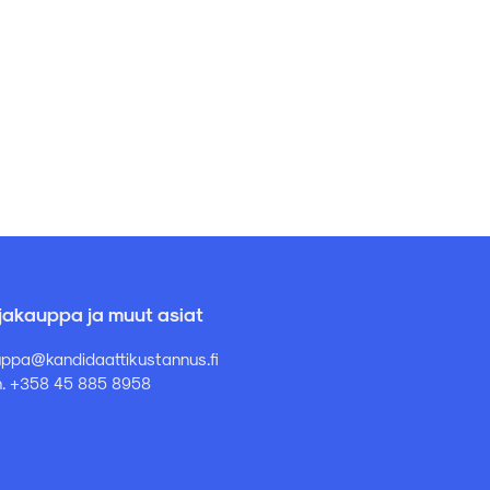
rjakauppa ja muut asiat
ppa@kandidaattikustannus.fi
. +358 45 885 8958