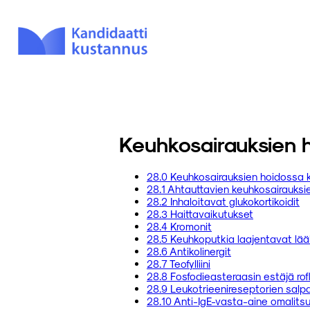
Keuhkosairauksien h
28.0 Keuhkosairauksien hoidossa 
28.1 Ahtauttavien keuhkosairauksi
28.2 Inhaloitavat glukokortikoidit
28.3 Haittavaikutukset
28.4 Kromonit
28.5 Keuhkoputkia laajentavat lä
28.6 Antikolinergit
28.7 Teofylliini
28.8 Fosfodieasteraasin estäjä rofl
28.9 Leukotrieenireseptorien salp
28.10 Anti-IgE-vasta-aine omalits