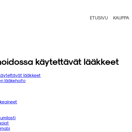
ETUSIVU
KAUPPA
oidossa käytettävät lääkkeet
käytettävät lääkkeet
en lääkehoito
äkeaineet
umilasti
aajat
umabi