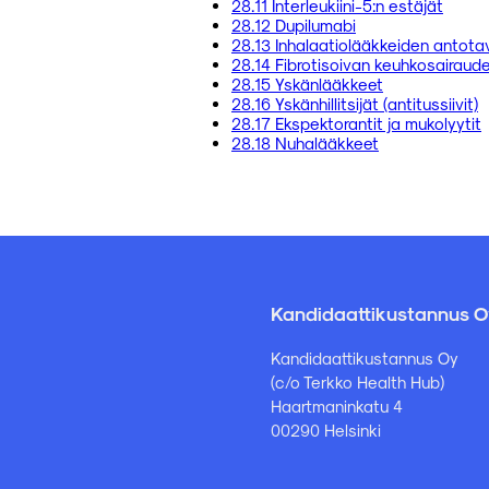
28.11 Interleukiini-5:n estäjät
28.12 Dupilumabi
28.13 Inhalaatiolääkkeiden antota
28.14 Fibrotisoivan keuhkosairaud
28.15 Yskänlääkkeet
28.16 Yskänhillitsijät (antitussiivit)
28.17 Ekspektorantit ja mukolyytit
28.18 Nuhalääkkeet
Kandidaattikustannus O
Kandidaattikustannus Oy
(c/o Terkko Health Hub)
Haartmaninkatu 4
00290 Helsinki