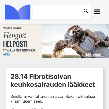
ETUSIVU
1. Johdanto farmakologiaan
KIRJASTO
2. Lääkkeiden kemia
OHJEET
3. Lääkekehitys
4. Lääkeaineiden
KIRJAUDU SISÄÄN
vaikutusmekanismit: reseptorit*
28.14 Fibrotisoivan
5. Farmakokinetiikka
keuhkosairauden lääkkeet
6. Vierasainemetabolia
7. Lääkkeen annos, pitoisuus ja
Sinulla ei valitettavasti näytä olevan oikeuksia
vaste
kirjan lukemiseen.
8. Lääkemuodot ja antoreitit