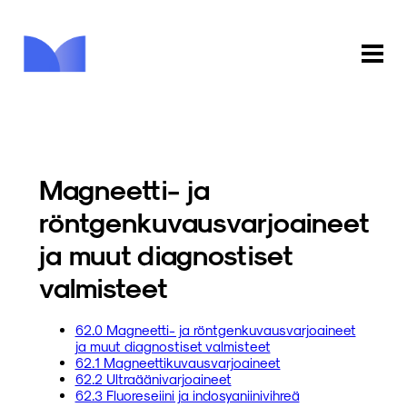
ETUSIVU
KAUPPA
Magneetti- ja
KIRJASTO
röntgenkuvausvarjoaineet
ja muut diagnostiset
INFO
valmisteet
PALAUTE
62.0 Magneetti- ja röntgenkuvausvarjoaineet
KIRJAUDU
ja muut diagnostiset valmisteet
62.1 Magneettikuvausvarjoaineet
62.2 Ultraäänivarjoaineet
62.3 Fluoreseiini ja indosyaniinivihreä