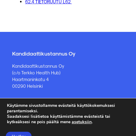
62.4 TIETORUUTU L62
Kandidaattikustannus Oy
Kandidaattikustannus Oy
(c/o Terkko Health Hub)
Haartmaninkatu 4
00290 Helsinki
Kirjakauppa ja muut asiat
Käytämme sivustollamme evästeitä käyttökokemuksesi
parantamiseksi.
kauppa@kandidaattikustannus.fi
Saadaksesi lisätietoa käyttämistämme evästeistä tai
kytkeäksesi ne pois päältä mene
asetuksiin
.
puh. +358 45 885 8958