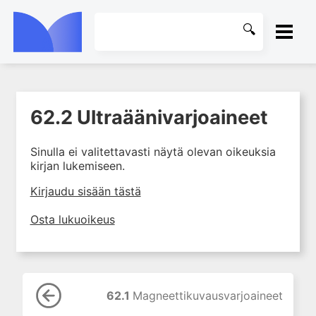
ETUSIVU
62.2 Ultraäänivarjoaineet
1. Johdanto farmakologiaan
KIRJASTO
2. Lääkkeiden kemia
Sinulla ei valitettavasti näytä olevan oikeuksia
OHJEET
3. Lääkekehitys
kirjan lukemiseen.
4. Lääkeaineiden
KIRJAUDU SISÄÄN
Kirjaudu sisään tästä
vaikutusmekanismit: reseptorit*
5. Farmakokinetiikka
Osta lukuoikeus
6. Vierasainemetabolia
7. Lääkkeen annos, pitoisuus ja
vaste
8. Lääkemuodot ja antoreitit
62.1
Magneettikuvausvarjoaineet