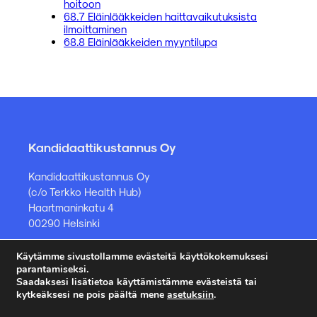
hoitoon
68.7 Eläinlääkkeiden haittavaikutuksista
ilmoittaminen
68.8 Eläinlääkkeiden myyntilupa
Kandidaattikustannus Oy
Kandidaattikustannus Oy
(c/o Terkko Health Hub)
Haartmaninkatu 4
00290 Helsinki
Käytämme sivustollamme evästeitä käyttökokemuksesi
Kirjakauppa ja muut asiat
parantamiseksi.
Saadaksesi lisätietoa käyttämistämme evästeistä tai
kauppa@kandidaattikustannus.fi
kytkeäksesi ne pois päältä mene
asetuksiin
.
puh. +358 45 885 8958