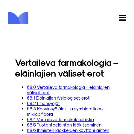
ETUSIVU
KAUPPA
Vertaileva farmakologia –
KIRJASTO
eläinlajien väliset erot
INFO
68.0 Vertaileva farmakologia – eläinlajien
väliset erot
PALAUTE
68.1 Eläinlajien fysiologiset erot
68.2 Lihansyöjät
68.3 Kasvinsyöjälajit ja symbioottinen
KIRJAUDU
mikrobifloora
68.4 Vertaileva farmakokinetiikka
68.5 Tuotantoeläinten lääkitseminen
68.6 Ihmisten lääkkeiden käyttö eläinten