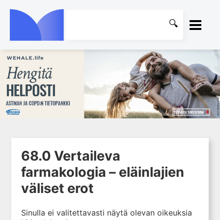
ETUSIVU
1. Johdanto farmakologiaan
KIRJASTO
2. Lääkkeiden kemia
OHJEET
3. Lääkekehitys
4. Lääkeaineiden
KIRJAUDU SISÄÄN
vaikutusmekanismit: reseptorit*
68.0 Vertaileva
5. Farmakokinetiikka
farmakologia – eläinlajien
6. Vierasainemetabolia
väliset erot
7. Lääkkeen annos, pitoisuus ja
vaste
8. Lääkemuodot ja antoreitit
Sinulla ei valitettavasti näytä olevan oikeuksia