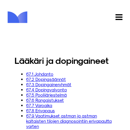
ETUSIVU
KAUPPA
Lääkäri ja dopingaineet
KIRJASTO
67.1 Johdanto
67.2 Dopingsäännöt
INFO
67.3 Dopingaineryhmät
67.4 Dopingvalvonta
PALAUTE
67.5 Poolijärjestelmä
67.6 Rangaistukset
67.7 Varoaika
KIRJAUDU
67.8 Erivapaus
67.9 Vaatimukset astman ja astman
kaltaisten tilojen diagnosointiin erivapautta
varten