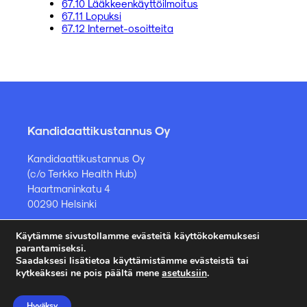
67.10 Lääkkeenkäyttöilmoitus
67.11 Lopuksi
67.12 Internet-osoitteita
Kandidaattikustannus Oy
Kandidaattikustannus Oy
(c/o Terkko Health Hub)
Haartmaninkatu 4
00290 Helsinki
Käytämme sivustollamme evästeitä käyttökokemuksesi
Kirjakauppa ja muut asiat
parantamiseksi.
Saadaksesi lisätietoa käyttämistämme evästeistä tai
kauppa@kandidaattikustannus.fi
kytkeäksesi ne pois päältä mene
asetuksiin
.
puh. +358 45 885 8958
Hyväksy