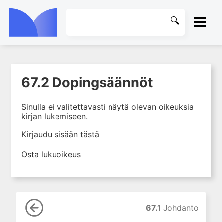
ETUSIVU
67.2 Dopingsäännöt
1. Farmakokinetiikan käsitteet
KIRJASTO
ja sovellutukset lääkehoitoon
Sinulla ei valitettavasti näytä olevan oikeuksia
2. Lääkkeiden antotavat
OHJEET
kirjan lukemiseen.
3. Lääkeaineen pitoisuuden ja
vaikutuksen suhde
KIRJAUDU SISÄÄN
Kirjaudu sisään tästä
4. Lääkeaineiden haitalliset
Osta lukuoikeus
yhteisvaikutukset
5. Farmakogeneettiset
yksilövaihtelut
6. Lääkeaineiden
pitoisuusmittaukset
67.1
Johdanto