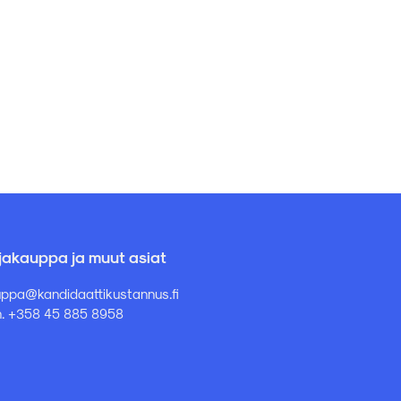
rjakauppa ja muut asiat
ppa@kandidaattikustannus.fi
. +358 45 885 8958