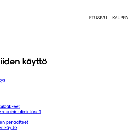
ETUSIVU
KAUPPA
iiden käyttö
tys
obilääkkeet
krobeihin elimistössä
en periaatteet
en käyttö