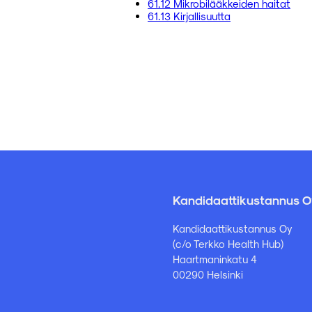
61.12 Mikrobilääkkeiden haitat
61.13 Kirjallisuutta
Kandidaattikustannus O
Kandidaattikustannus Oy
(c/o Terkko Health Hub)
Haartmaninkatu 4
00290 Helsinki