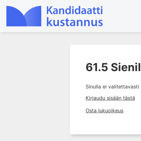
1. Farmakokinetiikan käsitteet
ja sovellutukset lääkehoitoon
61.5 Sieni
2. Lääkkeiden antotavat
3. Lääkeaineen pitoisuuden ja
Sinulla ei valitettavast
vaikutuksen suhde
Kirjaudu sisään tästä
4. Lääkeaineiden haitalliset
yhteisvaikutukset
Osta lukuoikeus
5. Farmakogeneettiset
yksilövaihtelut
6. Lääkeaineiden
pitoisuusmittaukset