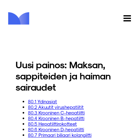
ETUSIVU
KAUPPA
Uusi painos: Maksan,
KIRJASTO
sappiteiden ja haiman
sairaudet
INFO
PALAUTE
80.1 Ydinasiat
80.2 Akuutit virushepatiitit
80.3 Krooninen C-hepatiitti
KIRJAUDU
80.4 Krooninen B-hepatiitti
80.5 Hepatiittirokotteet
80.6 Krooninen D-hepatiitti
80.7 Primaari biliaari kolangiitti