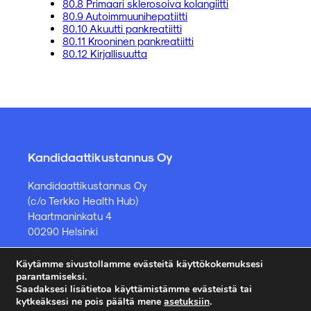
80.8 Primaari sklerosoiva kolangiitti
80.9 Autoimmuunihepatiitti
80.10 Akuutti pankreatiitti
80.11 Krooninen pankreatiitti
80.12 Kirjallisuutta
Kandidaattikustannus Oy
Kandidaattikustannus Oy
(c/o Terkko Health Hub)
Haartmaninkatu 4
00290 Helsinki
Käytämme sivustollamme evästeitä käyttökokemuksesi
Kirjakauppa ja muut asiat
parantamiseksi.
Saadaksesi lisätietoa käyttämistämme evästeistä tai
kauppa@kandidaattikustannus.fi
kytkeäksesi ne pois päältä mene
asetuksiin
.