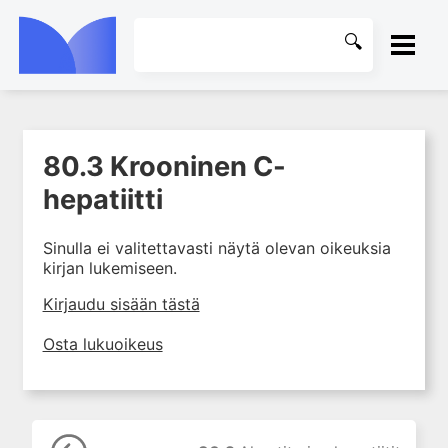
ETUSIVU
80.3 Krooninen C-
1. Farmakokinetiikan käsitteet
KIRJASTO
ja sovellutukset lääkehoitoon
hepatiitti
2. Lääkkeiden antotavat
OHJEET
Sinulla ei valitettavasti näytä olevan oikeuksia
3. Lääkeaineen pitoisuuden ja
kirjan lukemiseen.
vaikutuksen suhde
KIRJAUDU SISÄÄN
4. Lääkeaineiden haitalliset
Kirjaudu sisään tästä
yhteisvaikutukset
Osta lukuoikeus
5. Farmakogeneettiset
yksilövaihtelut
6. Lääkeaineiden
pitoisuusmittaukset