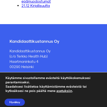
epämuodostumat
21.12 Kirjallisuutta
Kandidaattikustannus Oy
Kandidaattikustannus Oy
(c/o Terkko Health Hub)
Haartmaninkatu 4
00290 Helsinki
Käytämme sivustollamme evästeitä käyttökokemuksesi
Kirjakauppa ja muut asiat
parantamiseksi.
Saadaksesi lisätietoa käyttämistämme evästeistä tai
kauppa@kandidaattikustannus.fi
kytkeäksesi ne pois päältä mene
asetuksiin
.
puh. +358 45 885 8958
Hyväksy