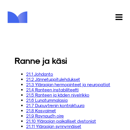
ETUSIVU
KAUPPA
Ranne ja käsi
KIRJASTO
21.1 Johdanto
21.2 Jännetuppitulehdukset
INFO
21.3 Yläraajan hermopinteet ja neuropatiat
21.4 Ranteen instabiliteetti
PALAUTE
21.5 Ranteen ja käden nivelrikko
21.6 Lunatummalasia
21.7 Dupuytrenin kontraktuura
KIRJAUDU
21.8 Kasvaimet
21.9 Raynaud’n oire
21.10 Yläraajan paikalliset dystoniat
21.11 Yläraajan synnynnäiset