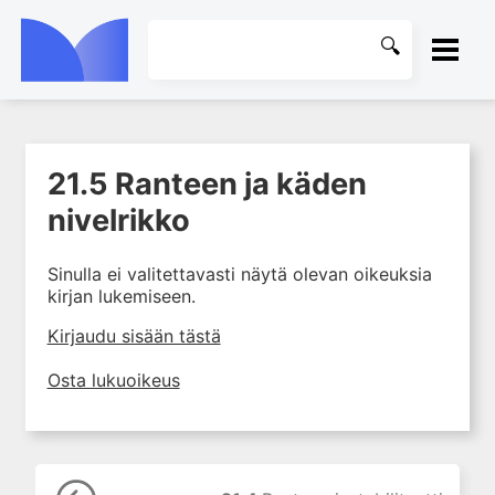
ETUSIVU
21.5 Ranteen ja käden
1. Tuki- ja liikuntaelimistön
KIRJASTO
rakenne ja toiminta
nivelrikko
2. Tuki- ja liikuntaelimistön
OHJEET
biomekaniikkaa
Sinulla ei valitettavasti näytä olevan oikeuksia
kirjan lukemiseen.
3. Ortopedisen potilaan
KIRJAUDU SISÄÄN
kliininen tutkiminen
Kirjaudu sisään tästä
4. Ortopedisen potilaan
kuvantaminen
Osta lukuoikeus
5. Nivelrikko
6. Luuston sairaudet
7. Jänteiden sairaudet